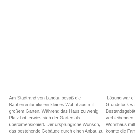
Am Stadtrand von Landau besaß die
Lösung war ein
Bauherrenfamilie ein kleines Wohnhaus mit
Grundstück wur
großem Garten. Während das Haus zu wenig
Bestandsgebäud
Platz bot, erwies sich der Garten als
verbleibenden 
überdimensioniert. Der ursprüngliche Wunsch,
Wohnhaus mitt
das bestehende Gebäude durch einen Anbau zu
konnte die Fam